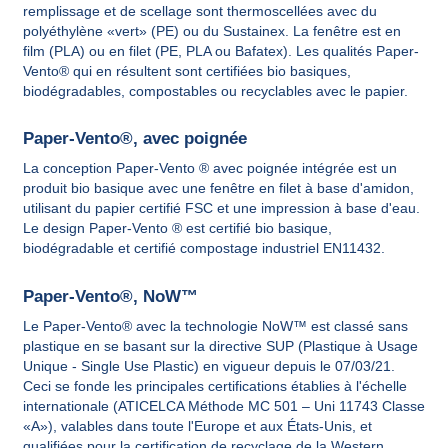
remplissage et de scellage sont thermoscellées avec du
polyéthylène «vert» (PE) ou du Sustainex. La fenêtre est en
film (PLA) ou en filet (PE, PLA ou Bafatex). Les qualités Paper-
Vento® qui en résultent sont certifiées bio basiques,
biodégradables, compostables ou recyclables avec le papier.
Paper-Vento®, avec poignée
La conception Paper-Vento ® avec poignée intégrée est un
produit bio basique avec une fenêtre en filet à base d'amidon,
utilisant du papier certifié FSC et une impression à base d'eau.
Le design Paper-Vento ® est certifié bio basique,
biodégradable et certifié compostage industriel EN11432.
Paper-Vento®, NoW™
Le Paper-Vento® avec la technologie NoW™ est classé sans
plastique en se basant sur la directive SUP (Plastique à Usage
Unique - Single Use Plastic) en vigueur depuis le 07/03/21.
Ceci se fonde les principales certifications établies à l'échelle
internationale (ATICELCA Méthode MC 501 – Uni 11743 Classe
«A»), valables dans toute l'Europe et aux États-Unis, et
qualifiées pour la certification de recyclage de la Western