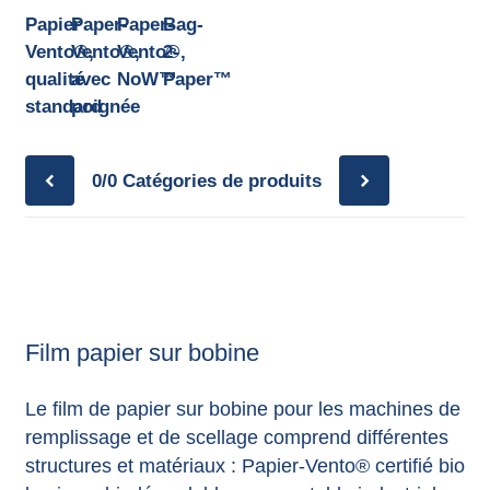
annonces.
Papier
Paper-
Paper-
Bag-
Vento®,
Vento®,
Vento®,
2-
qualité
avec
NoW™
Paper™
standard
poignée
0/0
Catégories de produits
Film papier sur bobine
Le film de papier sur bobine pour les machines de
remplissage et de scellage comprend différentes
structures et matériaux : Papier-Vento® certifié bio