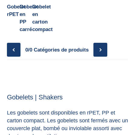
annonces.
Gobelet
Gobelet
Gobelet
rPET
en
en
PP
carton
carré
compact
0/0
Catégories de produits
Gobelets | Shakers
Les gobelets sont disponibles en rPET, PP et
carton compact. Les gobelets sont fermés avec un
couvercle plat, bombé ou inviolable assorti avec