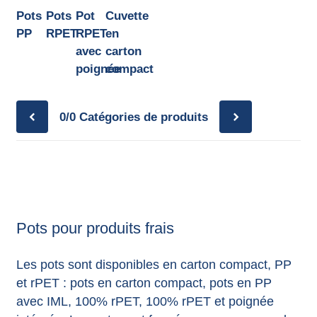
annonces.
Pots
Pots
Pot
Cuvette
PP
RPET
RPET
en
avec
carton
poignée
compact
0/0
Catégories de produits
Pots pour produits frais
Les pots sont disponibles en carton compact, PP
et rPET : pots en carton compact, pots en PP
avec IML, 100% rPET, 100% rPET et poignée